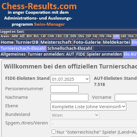
Logged on: Gast
Arabic
ARM
AZE
BIH
BUL
CAT
CHN
CRO
CZE
DEN
ENG
ESP
FAI
FIN
FRA
GER
GRE
INA
I
Home
TurnierDB
Meisterschaft
Foto-Galerie
Meldekartei
El
Turnierschach-Elozahl
Schnellschach-Elozahl
Allgemeines
Turnier anmelden: AUT
FIDE
Spieler anmelden
Elo AU
Willkommen bei den offiziellen Turnierscha
FIDE-Elolisten Stand
AUT-Elolisten Stand
7.518
Personennummer
Nachname
Vorname
Ebene
Bundesland
Spgem./Kreis/Verein
Nur "österreichische" Spieler (Land=A