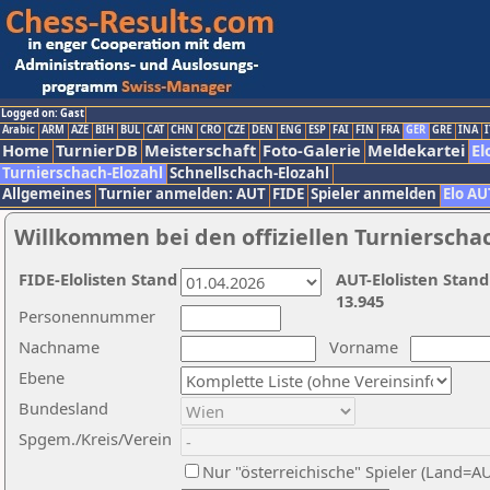
Logged on: Gast
Arabic
ARM
AZE
BIH
BUL
CAT
CHN
CRO
CZE
DEN
ENG
ESP
FAI
FIN
FRA
GER
GRE
INA
I
Home
TurnierDB
Meisterschaft
Foto-Galerie
Meldekartei
El
Turnierschach-Elozahl
Schnellschach-Elozahl
Allgemeines
Turnier anmelden: AUT
FIDE
Spieler anmelden
Elo AU
Willkommen bei den offiziellen Turnierscha
FIDE-Elolisten Stand
AUT-Elolisten Stand
13.945
Personennummer
Nachname
Vorname
Ebene
Bundesland
Spgem./Kreis/Verein
Nur "österreichische" Spieler (Land=A