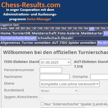
Logged on: Gast
Arabic
ARM
AZE
BIH
BUL
CAT
CHN
CRO
CZE
DEN
ENG
ESP
FAI
FIN
FRA
GER
GRE
INA
I
Home
TurnierDB
Meisterschaft
Foto-Galerie
Meldekartei
El
Turnierschach-Elozahl
Schnellschach-Elozahl
Allgemeines
Turnier anmelden: AUT
FIDE
Spieler anmelden
Elo AU
Willkommen bei den offiziellen Turnierscha
FIDE-Elolisten Stand
AUT-Elolisten Stand
7.518
Personennummer
Nachname
Vorname
Ebene
Bundesland
Spgem./Kreis/Verein
Nur "österreichische" Spieler (Land=A