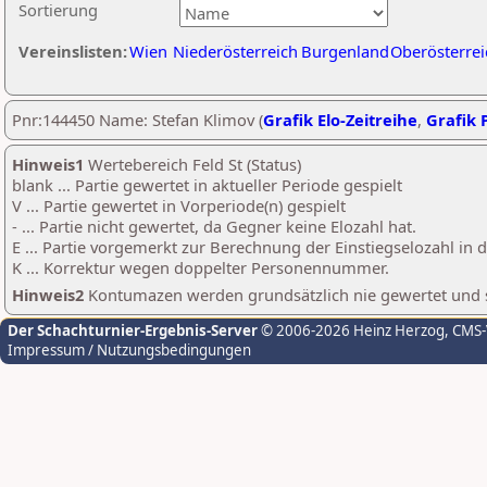
Sortierung
Vereinslisten:
Wien
Niederösterreich
Burgenland
Oberösterrei
Pnr:144450 Name: Stefan Klimov (
Grafik Elo-Zeitreihe
,
Grafik P
Hinweis1
Wertebereich Feld St (Status)
blank ... Partie gewertet in aktueller Periode gespielt
V ... Partie gewertet in Vorperiode(n) gespielt
- ... Partie nicht gewertet, da Gegner keine Elozahl hat.
E ... Partie vorgemerkt zur Berechnung der Einstiegselozahl in
K ... Korrektur wegen doppelter Personennummer.
Hinweis2
Kontumazen werden grundsätzlich nie gewertet und sin
Der Schachturnier-Ergebnis-Server
© 2006-2026 Heinz Herzog
, CMS
Impressum / Nutzungsbedingungen