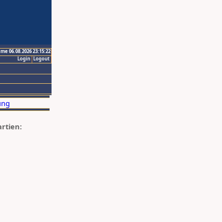
ime 06.08.2026 23:15:22
Login
Logout
artien: