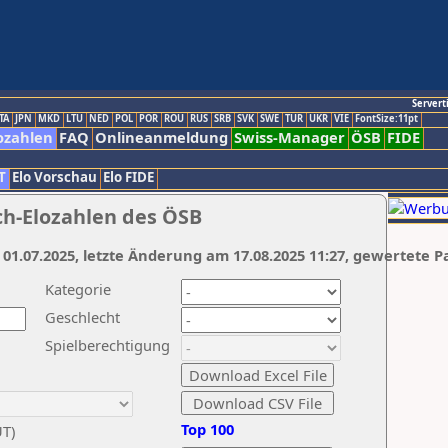
Servert
TA
JPN
MKD
LTU
NED
POL
POR
ROU
RUS
SRB
SVK
SWE
TUR
UKR
VIE
FontSize:11pt
ozahlen
FAQ
Onlineanmeldung
Swiss-Manager
ÖSB
FIDE
T
Elo Vorschau
Elo FIDE
ch-Elozahlen des ÖSB
 01.07.2025, letzte Änderung am 17.08.2025 11:27, gewertete P
Kategorie
Geschlecht
Spielberechtigung
Top 100
UT)