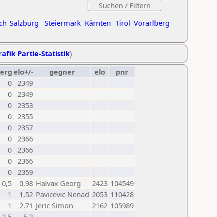
ch
Salzburg
Steiermark
Kärnten
Tirol
Vorarlberg
afik Partie-Statistik
)
erg
elo+/-
gegner
elo
pnr
0
2349
0
2349
0
2353
0
2355
0
2357
0
2366
0
2366
0
2366
0
2359
0,5
0,98
Halvax Georg
2423
104549
1
1,52
Pavicevic Nenad
2053
110428
1
2,71
Jeric Simon
2162
105989
2,5
5,2