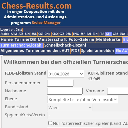
Logged on: Gast
Arabic
ARM
AZE
BIH
BUL
CAT
CHN
CRO
CZE
DEN
ENG
ESP
FAI
FIN
FRA
GER
GRE
INA
I
Home
TurnierDB
Meisterschaft
Foto-Galerie
Meldekartei
El
Turnierschach-Elozahl
Schnellschach-Elozahl
Allgemeines
Turnier anmelden: AUT
FIDE
Spieler anmelden
Elo AU
Willkommen bei den offiziellen Turnierscha
FIDE-Elolisten Stand
AUT-Elolisten Stand
13.945
Personennummer
Nachname
Vorname
Ebene
Bundesland
Spgem./Kreis/Verein
Nur "österreichische" Spieler (Land=A