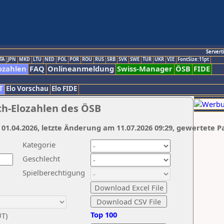
Servert
TA
JPN
MKD
LTU
NED
POL
POR
ROU
RUS
SRB
SVK
SWE
TUR
UKR
VIE
FontSize:11pt
ozahlen
FAQ
Onlineanmeldung
Swiss-Manager
ÖSB
FIDE
T
Elo Vorschau
Elo FIDE
ch-Elozahlen des ÖSB
 01.04.2026, letzte Änderung am 11.07.2026 09:29, gewertete P
Kategorie
Geschlecht
Spielberechtigung
Top 100
UT)