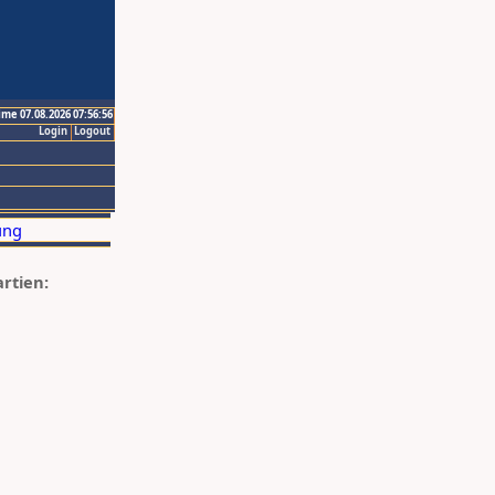
ime 07.08.2026 07:56:56
Login
Logout
artien: