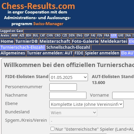
Logged on: Gast
Arabic
ARM
AZE
BIH
BUL
CAT
CHN
CRO
CZE
DEN
ENG
ESP
FAI
FIN
FRA
GER
GRE
INA
I
Home
TurnierDB
Meisterschaft
Foto-Galerie
Meldekartei
El
Turnierschach-Elozahl
Schnellschach-Elozahl
Allgemeines
Turnier anmelden: AUT
FIDE
Spieler anmelden
Elo AU
Willkommen bei den offiziellen Turnierscha
FIDE-Elolisten Stand
AUT-Elolisten Stand
13.600
Personennummer
Nachname
Vorname
Ebene
Bundesland
Spgem./Kreis/Verein
Nur "österreichische" Spieler (Land=A