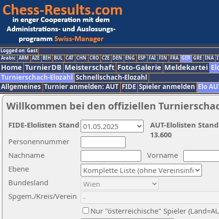
Logged on: Gast
Arabic
ARM
AZE
BIH
BUL
CAT
CHN
CRO
CZE
DEN
ENG
ESP
FAI
FIN
FRA
GER
GRE
INA
I
Home
TurnierDB
Meisterschaft
Foto-Galerie
Meldekartei
El
Turnierschach-Elozahl
Schnellschach-Elozahl
Allgemeines
Turnier anmelden: AUT
FIDE
Spieler anmelden
Elo AU
Willkommen bei den offiziellen Turnierscha
FIDE-Elolisten Stand
AUT-Elolisten Stand
13.600
Personennummer
Nachname
Vorname
Ebene
Bundesland
Spgem./Kreis/Verein
Nur "österreichische" Spieler (Land=A