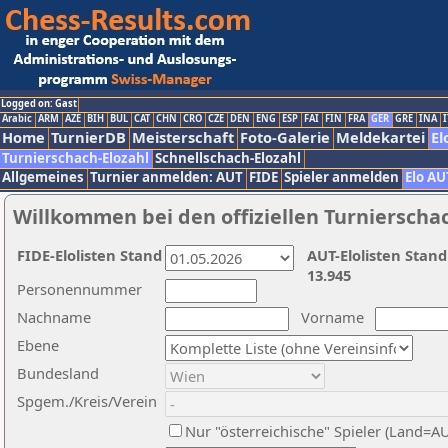
Logged on: Gast
Arabic
ARM
AZE
BIH
BUL
CAT
CHN
CRO
CZE
DEN
ENG
ESP
FAI
FIN
FRA
GER
GRE
INA
I
Home
TurnierDB
Meisterschaft
Foto-Galerie
Meldekartei
El
Turnierschach-Elozahl
Schnellschach-Elozahl
Allgemeines
Turnier anmelden: AUT
FIDE
Spieler anmelden
Elo AU
Willkommen bei den offiziellen Turnierscha
FIDE-Elolisten Stand
AUT-Elolisten Stand
13.945
Personennummer
Nachname
Vorname
Ebene
Bundesland
Spgem./Kreis/Verein
Nur "österreichische" Spieler (Land=A