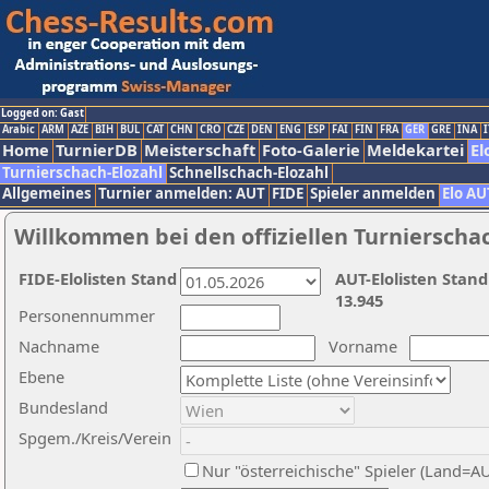
Logged on: Gast
Arabic
ARM
AZE
BIH
BUL
CAT
CHN
CRO
CZE
DEN
ENG
ESP
FAI
FIN
FRA
GER
GRE
INA
I
Home
TurnierDB
Meisterschaft
Foto-Galerie
Meldekartei
El
Turnierschach-Elozahl
Schnellschach-Elozahl
Allgemeines
Turnier anmelden: AUT
FIDE
Spieler anmelden
Elo AU
Willkommen bei den offiziellen Turnierscha
FIDE-Elolisten Stand
AUT-Elolisten Stand
13.945
Personennummer
Nachname
Vorname
Ebene
Bundesland
Spgem./Kreis/Verein
Nur "österreichische" Spieler (Land=A