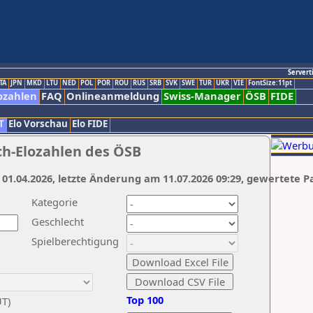
Servert
TA
JPN
MKD
LTU
NED
POL
POR
ROU
RUS
SRB
SVK
SWE
TUR
UKR
VIE
FontSize:11pt
ozahlen
FAQ
Onlineanmeldung
Swiss-Manager
ÖSB
FIDE
T
Elo Vorschau
Elo FIDE
ch-Elozahlen des ÖSB
 01.04.2026, letzte Änderung am 11.07.2026 09:29, gewertete P
Kategorie
Geschlecht
Spielberechtigung
Top 100
UT)