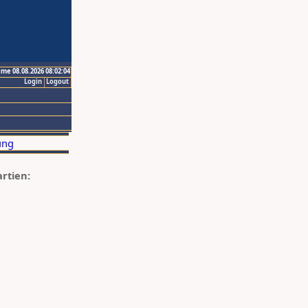
ime 08.08.2026 08:02:04
Login
Logout
artien: