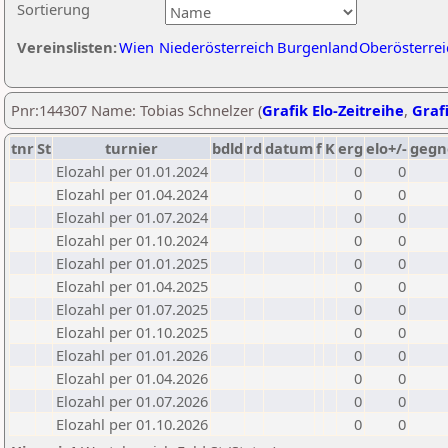
Sortierung
Vereinslisten:
Wien
Niederösterreich
Burgenland
Oberösterrei
Pnr:144307 Name: Tobias Schnelzer (
Grafik Elo-Zeitreihe
,
Grafi
tnr
St
turnier
bdld
rd
datum
f
K
erg
elo+/-
gegn
Elozahl per 01.01.2024
0
0
Elozahl per 01.04.2024
0
0
Elozahl per 01.07.2024
0
0
Elozahl per 01.10.2024
0
0
Elozahl per 01.01.2025
0
0
Elozahl per 01.04.2025
0
0
Elozahl per 01.07.2025
0
0
Elozahl per 01.10.2025
0
0
Elozahl per 01.01.2026
0
0
Elozahl per 01.04.2026
0
0
Elozahl per 01.07.2026
0
0
Elozahl per 01.10.2026
0
0