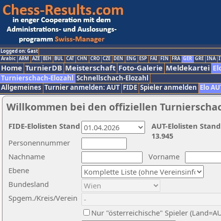
Logged on: Gast
Arabic
ARM
AZE
BIH
BUL
CAT
CHN
CRO
CZE
DEN
ENG
ESP
FAI
FIN
FRA
GER
GRE
INA
I
Home
TurnierDB
Meisterschaft
Foto-Galerie
Meldekartei
El
Turnierschach-Elozahl
Schnellschach-Elozahl
Allgemeines
Turnier anmelden: AUT
FIDE
Spieler anmelden
Elo AU
Willkommen bei den offiziellen Turnierscha
FIDE-Elolisten Stand
AUT-Elolisten Stand
13.945
Personennummer
Nachname
Vorname
Ebene
Bundesland
Spgem./Kreis/Verein
Nur "österreichische" Spieler (Land=A