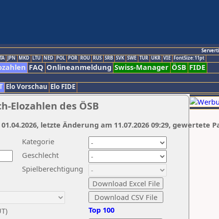
Servert
TA
JPN
MKD
LTU
NED
POL
POR
ROU
RUS
SRB
SVK
SWE
TUR
UKR
VIE
FontSize:11pt
ozahlen
FAQ
Onlineanmeldung
Swiss-Manager
ÖSB
FIDE
T
Elo Vorschau
Elo FIDE
ch-Elozahlen des ÖSB
 01.04.2026, letzte Änderung am 11.07.2026 09:29, gewertete P
Kategorie
Geschlecht
Spielberechtigung
Top 100
UT)