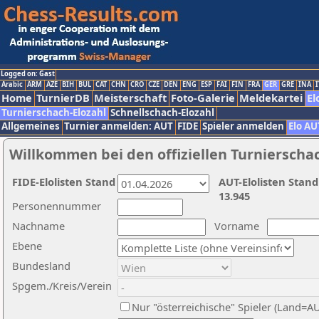
Logged on: Gast
Arabic
ARM
AZE
BIH
BUL
CAT
CHN
CRO
CZE
DEN
ENG
ESP
FAI
FIN
FRA
GER
GRE
INA
I
Home
TurnierDB
Meisterschaft
Foto-Galerie
Meldekartei
El
Turnierschach-Elozahl
Schnellschach-Elozahl
Allgemeines
Turnier anmelden: AUT
FIDE
Spieler anmelden
Elo AU
Willkommen bei den offiziellen Turnierscha
FIDE-Elolisten Stand
AUT-Elolisten Stand
13.945
Personennummer
Nachname
Vorname
Ebene
Bundesland
Spgem./Kreis/Verein
Nur "österreichische" Spieler (Land=A