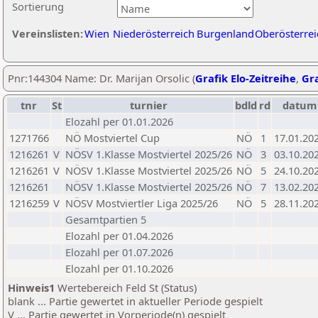
Sortierung
Vereinslisten:
Wien
Niederösterreich
Burgenland
Oberösterrei
Pnr:144304 Name: Dr. Marijan Orsolic (
Grafik Elo-Zeitreihe
,
Gra
tnr
St
turnier
bdld
rd
datum
Elozahl per 01.01.2026
1271766
NÖ Mostviertel Cup
NÖ
1
17.01.20
1216261
V
NÖSV 1.Klasse Mostviertel 2025/26
NÖ
3
03.10.20
1216261
V
NÖSV 1.Klasse Mostviertel 2025/26
NÖ
5
24.10.20
1216261
NÖSV 1.Klasse Mostviertel 2025/26
NÖ
7
13.02.20
1216259
V
NÖSV Mostviertler Liga 2025/26
NÖ
5
28.11.20
Gesamtpartien 5
Elozahl per 01.04.2026
Elozahl per 01.07.2026
Elozahl per 01.10.2026
Hinweis1
Wertebereich Feld St (Status)
blank ... Partie gewertet in aktueller Periode gespielt
V ... Partie gewertet in Vorperiode(n) gespielt