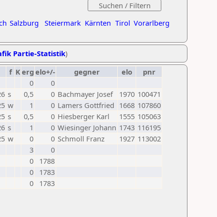
ch
Salzburg
Steiermark
Kärnten
Tirol
Vorarlberg
fik Partie-Statistik
)
f
K
erg
elo+/-
gegner
elo
pnr
0
0
26
s
0,5
0
Bachmayer Josef
1970
100471
25
w
1
0
Lamers Gottfried
1668
107860
25
s
0,5
0
Hiesberger Karl
1555
105063
26
s
1
0
Wiesinger Johann
1743
116195
25
w
0
0
Schmoll Franz
1927
113002
3
0
0
1788
0
1783
0
1783