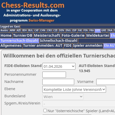
Logged on: Gast
Arabic
ARM
AZE
BIH
BUL
CAT
CHN
CRO
CZE
DEN
ENG
ESP
FAI
FIN
FRA
GER
GRE
INA
I
Home
TurnierDB
Meisterschaft
Foto-Galerie
Meldekartei
El
Turnierschach-Elozahl
Schnellschach-Elozahl
Allgemeines
Turnier anmelden: AUT
FIDE
Spieler anmelden
Elo AU
Willkommen bei den offiziellen Turnierscha
FIDE-Elolisten Stand
AUT-Elolisten Stand
13.945
Personennummer
Nachname
Vorname
Ebene
Bundesland
Spgem./Kreis/Verein
Nur "österreichische" Spieler (Land=A