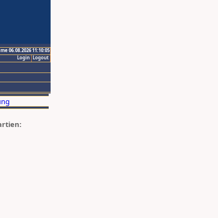
ime 06.08.2026 11:10:05
Login
Logout
artien: