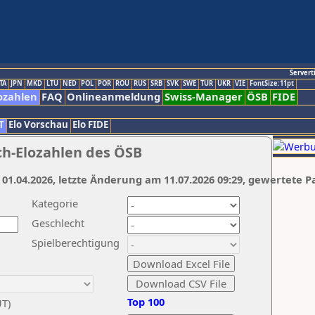
Servert
TA
JPN
MKD
LTU
NED
POL
POR
ROU
RUS
SRB
SVK
SWE
TUR
UKR
VIE
FontSize:11pt
ozahlen
FAQ
Onlineanmeldung
Swiss-Manager
ÖSB
FIDE
T
Elo Vorschau
Elo FIDE
ch-Elozahlen des ÖSB
 01.04.2026, letzte Änderung am 11.07.2026 09:29, gewertete P
Kategorie
Geschlecht
Spielberechtigung
Top 100
UT)