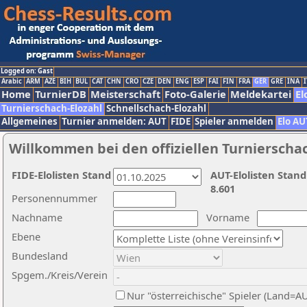
Logged on: Gast
Arabic
ARM
AZE
BIH
BUL
CAT
CHN
CRO
CZE
DEN
ENG
ESP
FAI
FIN
FRA
GER
GRE
INA
I
Home
TurnierDB
Meisterschaft
Foto-Galerie
Meldekartei
El
Turnierschach-Elozahl
Schnellschach-Elozahl
Allgemeines
Turnier anmelden: AUT
FIDE
Spieler anmelden
Elo AU
Willkommen bei den offiziellen Turnierscha
FIDE-Elolisten Stand
AUT-Elolisten Stand
8.601
Personennummer
Nachname
Vorname
Ebene
Bundesland
Spgem./Kreis/Verein
Nur "österreichische" Spieler (Land=A