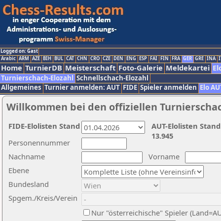
Logged on: Gast
Arabic
ARM
AZE
BIH
BUL
CAT
CHN
CRO
CZE
DEN
ENG
ESP
FAI
FIN
FRA
GER
GRE
INA
I
Home
TurnierDB
Meisterschaft
Foto-Galerie
Meldekartei
El
Turnierschach-Elozahl
Schnellschach-Elozahl
Allgemeines
Turnier anmelden: AUT
FIDE
Spieler anmelden
Elo AU
Willkommen bei den offiziellen Turnierscha
FIDE-Elolisten Stand
AUT-Elolisten Stand
13.945
Personennummer
Nachname
Vorname
Ebene
Bundesland
Spgem./Kreis/Verein
Nur "österreichische" Spieler (Land=A