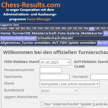
Logged on: Gast
Arabic
ARM
AZE
BIH
BUL
CAT
CHN
CRO
CZE
DEN
ENG
ESP
FAI
FIN
FRA
GER
GRE
INA
I
Home
TurnierDB
Meisterschaft
Foto-Galerie
Meldekartei
El
Turnierschach-Elozahl
Schnellschach-Elozahl
Allgemeines
Turnier anmelden: AUT
FIDE
Spieler anmelden
Elo AU
Willkommen bei den offiziellen Turnierscha
FIDE-Elolisten Stand
AUT-Elolisten Stand
13.600
Personennummer
Nachname
Vorname
Ebene
Bundesland
Spgem./Kreis/Verein
Nur "österreichische" Spieler (Land=A