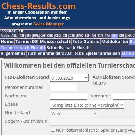
Logged on: Gast
Arabic
ARM
AZE
BIH
BUL
CAT
CHN
CRO
CZE
DEN
ENG
ESP
FAI
FIN
FRA
GER
GRE
INA
I
Home
TurnierDB
Meisterschaft
Foto-Galerie
Meldekartei
El
Turnierschach-Elozahl
Schnellschach-Elozahl
Allgemeines
Turnier anmelden: AUT
FIDE
Spieler anmelden
Elo AU
Willkommen bei den offiziellen Turnierscha
FIDE-Elolisten Stand
AUT-Elolisten Stand
10.879
Personennummer
Nachname
Vorname
Ebene
Bundesland
Spgem./Kreis/Verein
Nur "österreichische" Spieler (Land=A