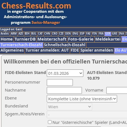
Logged on: Gast
Arabic
ARM
AZE
BIH
BUL
CAT
CHN
CRO
CZE
DEN
ENG
ESP
FAI
FIN
FRA
GER
GRE
INA
I
Home
TurnierDB
Meisterschaft
Foto-Galerie
Meldekartei
El
Turnierschach-Elozahl
Schnellschach-Elozahl
Allgemeines
Turnier anmelden: AUT
FIDE
Spieler anmelden
Elo AU
Willkommen bei den offiziellen Turnierscha
FIDE-Elolisten Stand
AUT-Elolisten Stand
10.879
Personennummer
Nachname
Vorname
Ebene
Bundesland
Spgem./Kreis/Verein
Nur "österreichische" Spieler (Land=A