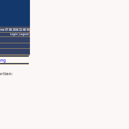
ime 07.08.2026 22:48:34
Login
Logout
artien: