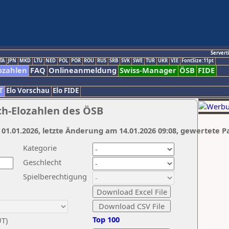
Servert
TA
JPN
MKD
LTU
NED
POL
POR
ROU
RUS
SRB
SVK
SWE
TUR
UKR
VIE
FontSize:11pt
ozahlen
FAQ
Onlineanmeldung
Swiss-Manager
ÖSB
FIDE
T
Elo Vorschau
Elo FIDE
ch-Elozahlen des ÖSB
 01.01.2026, letzte Änderung am 14.01.2026 09:08, gewertete P
Kategorie
Geschlecht
Spielberechtigung
Top 100
UT)