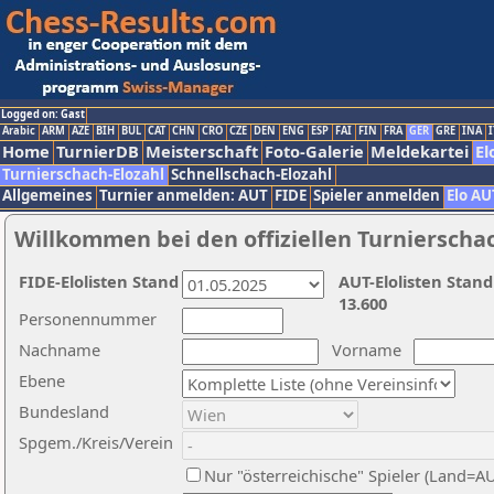
Logged on: Gast
Arabic
ARM
AZE
BIH
BUL
CAT
CHN
CRO
CZE
DEN
ENG
ESP
FAI
FIN
FRA
GER
GRE
INA
I
Home
TurnierDB
Meisterschaft
Foto-Galerie
Meldekartei
El
Turnierschach-Elozahl
Schnellschach-Elozahl
Allgemeines
Turnier anmelden: AUT
FIDE
Spieler anmelden
Elo AU
Willkommen bei den offiziellen Turnierscha
FIDE-Elolisten Stand
AUT-Elolisten Stand
13.600
Personennummer
Nachname
Vorname
Ebene
Bundesland
Spgem./Kreis/Verein
Nur "österreichische" Spieler (Land=A