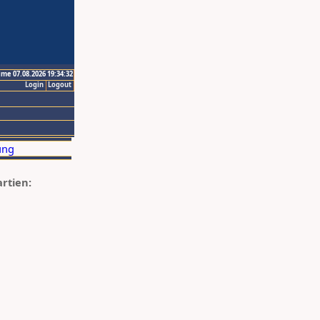
ime 07.08.2026 19:34:32
Login
Logout
artien: