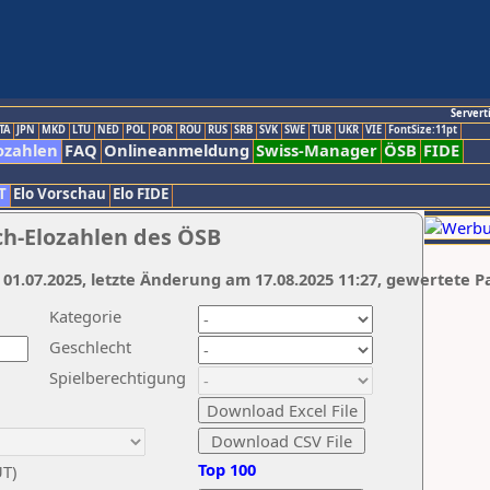
Servert
TA
JPN
MKD
LTU
NED
POL
POR
ROU
RUS
SRB
SVK
SWE
TUR
UKR
VIE
FontSize:11pt
ozahlen
FAQ
Onlineanmeldung
Swiss-Manager
ÖSB
FIDE
T
Elo Vorschau
Elo FIDE
ch-Elozahlen des ÖSB
 01.07.2025, letzte Änderung am 17.08.2025 11:27, gewertete P
Kategorie
Geschlecht
Spielberechtigung
Top 100
UT)