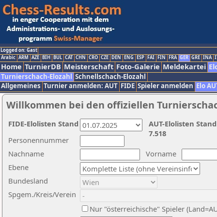
Logged on: Gast
Arabic
ARM
AZE
BIH
BUL
CAT
CHN
CRO
CZE
DEN
ENG
ESP
FAI
FIN
FRA
GER
GRE
INA
I
Home
TurnierDB
Meisterschaft
Foto-Galerie
Meldekartei
El
Turnierschach-Elozahl
Schnellschach-Elozahl
Allgemeines
Turnier anmelden: AUT
FIDE
Spieler anmelden
Elo AU
Willkommen bei den offiziellen Turnierscha
FIDE-Elolisten Stand
AUT-Elolisten Stand
7.518
Personennummer
Nachname
Vorname
Ebene
Bundesland
Spgem./Kreis/Verein
Nur "österreichische" Spieler (Land=A