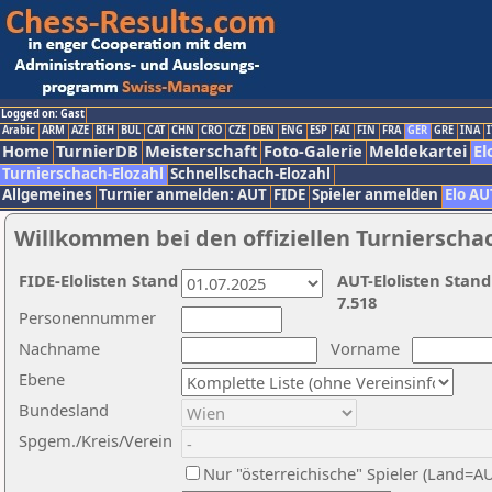
Logged on: Gast
Arabic
ARM
AZE
BIH
BUL
CAT
CHN
CRO
CZE
DEN
ENG
ESP
FAI
FIN
FRA
GER
GRE
INA
I
Home
TurnierDB
Meisterschaft
Foto-Galerie
Meldekartei
El
Turnierschach-Elozahl
Schnellschach-Elozahl
Allgemeines
Turnier anmelden: AUT
FIDE
Spieler anmelden
Elo AU
Willkommen bei den offiziellen Turnierscha
FIDE-Elolisten Stand
AUT-Elolisten Stand
7.518
Personennummer
Nachname
Vorname
Ebene
Bundesland
Spgem./Kreis/Verein
Nur "österreichische" Spieler (Land=A