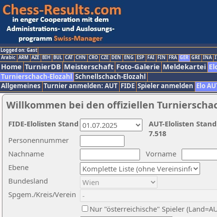
Logged on: Gast
Arabic
ARM
AZE
BIH
BUL
CAT
CHN
CRO
CZE
DEN
ENG
ESP
FAI
FIN
FRA
GER
GRE
INA
I
Home
TurnierDB
Meisterschaft
Foto-Galerie
Meldekartei
El
Turnierschach-Elozahl
Schnellschach-Elozahl
Allgemeines
Turnier anmelden: AUT
FIDE
Spieler anmelden
Elo AU
Willkommen bei den offiziellen Turnierscha
FIDE-Elolisten Stand
AUT-Elolisten Stand
7.518
Personennummer
Nachname
Vorname
Ebene
Bundesland
Spgem./Kreis/Verein
Nur "österreichische" Spieler (Land=A