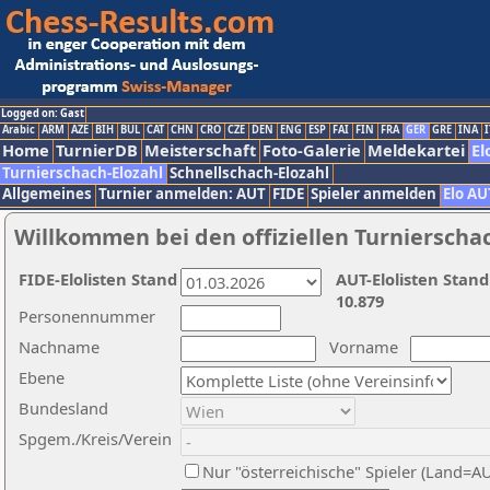
Logged on: Gast
Arabic
ARM
AZE
BIH
BUL
CAT
CHN
CRO
CZE
DEN
ENG
ESP
FAI
FIN
FRA
GER
GRE
INA
I
Home
TurnierDB
Meisterschaft
Foto-Galerie
Meldekartei
El
Turnierschach-Elozahl
Schnellschach-Elozahl
Allgemeines
Turnier anmelden: AUT
FIDE
Spieler anmelden
Elo AU
Willkommen bei den offiziellen Turnierscha
FIDE-Elolisten Stand
AUT-Elolisten Stand
10.879
Personennummer
Nachname
Vorname
Ebene
Bundesland
Spgem./Kreis/Verein
Nur "österreichische" Spieler (Land=A