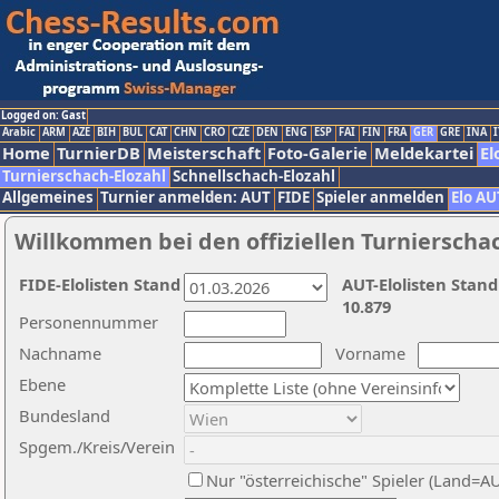
Logged on: Gast
Arabic
ARM
AZE
BIH
BUL
CAT
CHN
CRO
CZE
DEN
ENG
ESP
FAI
FIN
FRA
GER
GRE
INA
I
Home
TurnierDB
Meisterschaft
Foto-Galerie
Meldekartei
El
Turnierschach-Elozahl
Schnellschach-Elozahl
Allgemeines
Turnier anmelden: AUT
FIDE
Spieler anmelden
Elo AU
Willkommen bei den offiziellen Turnierscha
FIDE-Elolisten Stand
AUT-Elolisten Stand
10.879
Personennummer
Nachname
Vorname
Ebene
Bundesland
Spgem./Kreis/Verein
Nur "österreichische" Spieler (Land=A