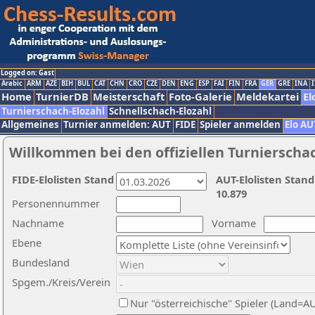
Logged on: Gast
Arabic
ARM
AZE
BIH
BUL
CAT
CHN
CRO
CZE
DEN
ENG
ESP
FAI
FIN
FRA
GER
GRE
INA
I
Home
TurnierDB
Meisterschaft
Foto-Galerie
Meldekartei
El
Turnierschach-Elozahl
Schnellschach-Elozahl
Allgemeines
Turnier anmelden: AUT
FIDE
Spieler anmelden
Elo AU
Willkommen bei den offiziellen Turnierscha
FIDE-Elolisten Stand
AUT-Elolisten Stand
10.879
Personennummer
Nachname
Vorname
Ebene
Bundesland
Spgem./Kreis/Verein
Nur "österreichische" Spieler (Land=A