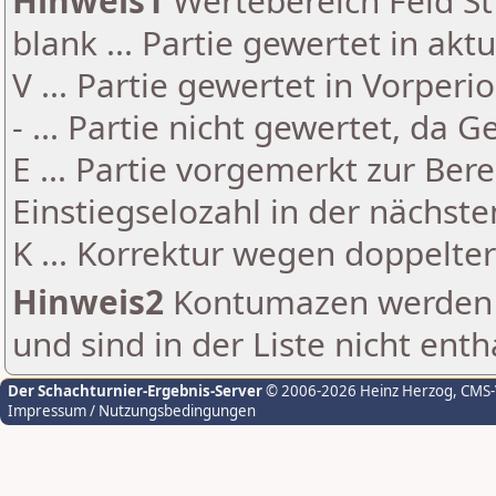
Hinweis1
Wertebereich Feld St 
blank ... Partie gewertet in akt
V ... Partie gewertet in Vorperi
- ... Partie nicht gewertet, da 
E ... Partie vorgemerkt zur Be
Einstiegselozahl in der nächst
K ... Korrektur wegen doppelt
Hinweis2
Kontumazen werden g
und sind in der Liste nicht enth
Der Schachturnier-Ergebnis-Server
© 2006-2026 Heinz Herzog
, CMS
Impressum / Nutzungsbedingungen