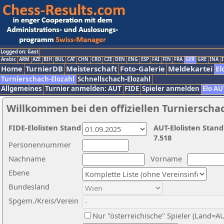
Logged on: Gast
Arabic
ARM
AZE
BIH
BUL
CAT
CHN
CRO
CZE
DEN
ENG
ESP
FAI
FIN
FRA
GER
GRE
INA
I
Home
TurnierDB
Meisterschaft
Foto-Galerie
Meldekartei
El
Turnierschach-Elozahl
Schnellschach-Elozahl
Allgemeines
Turnier anmelden: AUT
FIDE
Spieler anmelden
Elo AU
Willkommen bei den offiziellen Turnierscha
FIDE-Elolisten Stand
AUT-Elolisten Stand
7.518
Personennummer
Nachname
Vorname
Ebene
Bundesland
Spgem./Kreis/Verein
Nur "österreichische" Spieler (Land=A