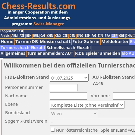
Logged on: Gast
Arabic
ARM
AZE
BIH
BUL
CAT
CHN
CRO
CZE
DEN
ENG
ESP
FAI
FIN
FRA
GER
GRE
INA
I
Home
TurnierDB
Meisterschaft
Foto-Galerie
Meldekartei
El
Turnierschach-Elozahl
Schnellschach-Elozahl
Allgemeines
Turnier anmelden: AUT
FIDE
Spieler anmelden
Elo AU
Willkommen bei den offiziellen Turnierscha
FIDE-Elolisten Stand
AUT-Elolisten Stand
7.518
Personennummer
Nachname
Vorname
Ebene
Bundesland
Spgem./Kreis/Verein
Nur "österreichische" Spieler (Land=A