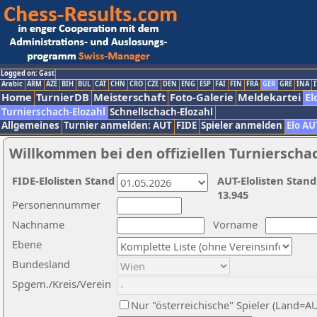
Logged on: Gast
Arabic
ARM
AZE
BIH
BUL
CAT
CHN
CRO
CZE
DEN
ENG
ESP
FAI
FIN
FRA
GER
GRE
INA
I
Home
TurnierDB
Meisterschaft
Foto-Galerie
Meldekartei
El
Turnierschach-Elozahl
Schnellschach-Elozahl
Allgemeines
Turnier anmelden: AUT
FIDE
Spieler anmelden
Elo AU
Willkommen bei den offiziellen Turnierscha
FIDE-Elolisten Stand
AUT-Elolisten Stand
13.945
Personennummer
Nachname
Vorname
Ebene
Bundesland
Spgem./Kreis/Verein
Nur "österreichische" Spieler (Land=A