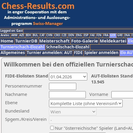
Logged on: Gast
Arabic
ARM
AZE
BIH
BUL
CAT
CHN
CRO
CZE
DEN
ENG
ESP
FAI
FIN
FRA
GER
GRE
INA
I
Home
TurnierDB
Meisterschaft
Foto-Galerie
Meldekartei
El
Turnierschach-Elozahl
Schnellschach-Elozahl
Allgemeines
Turnier anmelden: AUT
FIDE
Spieler anmelden
Elo AU
Willkommen bei den offiziellen Turnierscha
FIDE-Elolisten Stand
AUT-Elolisten Stand
13.945
Personennummer
Nachname
Vorname
Ebene
Bundesland
Spgem./Kreis/Verein
Nur "österreichische" Spieler (Land=A