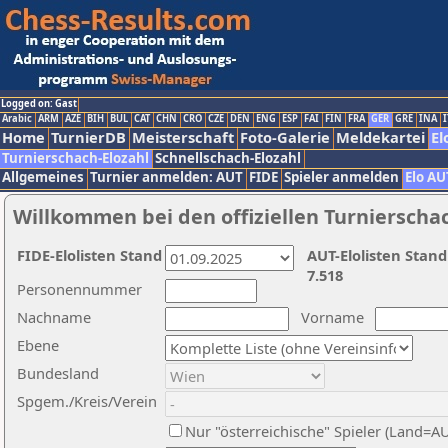
Logged on: Gast
Arabic
ARM
AZE
BIH
BUL
CAT
CHN
CRO
CZE
DEN
ENG
ESP
FAI
FIN
FRA
GER
GRE
INA
I
Home
TurnierDB
Meisterschaft
Foto-Galerie
Meldekartei
El
Turnierschach-Elozahl
Schnellschach-Elozahl
Allgemeines
Turnier anmelden: AUT
FIDE
Spieler anmelden
Elo AU
Willkommen bei den offiziellen Turnierscha
FIDE-Elolisten Stand
AUT-Elolisten Stand
7.518
Personennummer
Nachname
Vorname
Ebene
Bundesland
Spgem./Kreis/Verein
Nur "österreichische" Spieler (Land=A