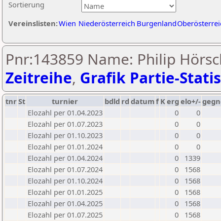
Sortierung
Vereinslisten:
Wien
Niederösterreich
Burgenland
Oberösterrei
Pnr:143859 Name: Philip Hörsc
Zeitreihe
,
Grafik Partie-Statis
tnr
St
turnier
bdld
rd
datum
f
K
erg
elo+/-
gegn
Elozahl per 01.04.2023
0
0
Elozahl per 01.07.2023
0
0
Elozahl per 01.10.2023
0
0
Elozahl per 01.01.2024
0
0
Elozahl per 01.04.2024
0
1339
Elozahl per 01.07.2024
0
1568
Elozahl per 01.10.2024
0
1568
Elozahl per 01.01.2025
0
1568
Elozahl per 01.04.2025
0
1568
Elozahl per 01.07.2025
0
1568