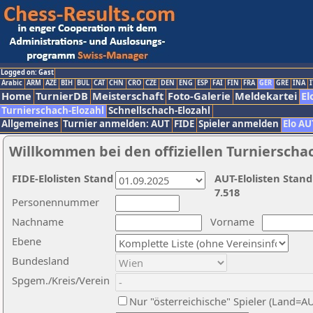
Logged on: Gast
Arabic
ARM
AZE
BIH
BUL
CAT
CHN
CRO
CZE
DEN
ENG
ESP
FAI
FIN
FRA
GER
GRE
INA
I
Home
TurnierDB
Meisterschaft
Foto-Galerie
Meldekartei
El
Turnierschach-Elozahl
Schnellschach-Elozahl
Allgemeines
Turnier anmelden: AUT
FIDE
Spieler anmelden
Elo AU
Willkommen bei den offiziellen Turnierscha
FIDE-Elolisten Stand
AUT-Elolisten Stand
7.518
Personennummer
Nachname
Vorname
Ebene
Bundesland
Spgem./Kreis/Verein
Nur "österreichische" Spieler (Land=A