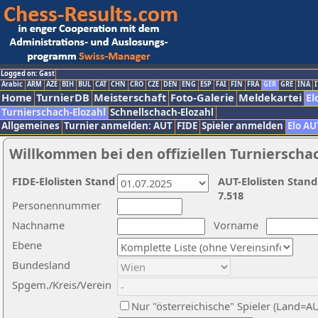
Logged on: Gast
Arabic
ARM
AZE
BIH
BUL
CAT
CHN
CRO
CZE
DEN
ENG
ESP
FAI
FIN
FRA
GER
GRE
INA
I
Home
TurnierDB
Meisterschaft
Foto-Galerie
Meldekartei
El
Turnierschach-Elozahl
Schnellschach-Elozahl
Allgemeines
Turnier anmelden: AUT
FIDE
Spieler anmelden
Elo AU
Willkommen bei den offiziellen Turnierscha
FIDE-Elolisten Stand
AUT-Elolisten Stand
7.518
Personennummer
Nachname
Vorname
Ebene
Bundesland
Spgem./Kreis/Verein
Nur "österreichische" Spieler (Land=A