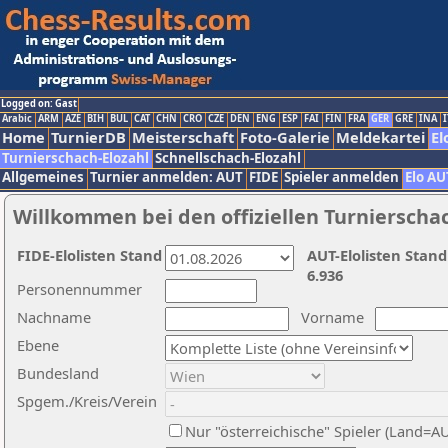
Logged on: Gast
Arabic
ARM
AZE
BIH
BUL
CAT
CHN
CRO
CZE
DEN
ENG
ESP
FAI
FIN
FRA
GER
GRE
INA
I
Home
TurnierDB
Meisterschaft
Foto-Galerie
Meldekartei
El
Turnierschach-Elozahl
Schnellschach-Elozahl
Allgemeines
Turnier anmelden: AUT
FIDE
Spieler anmelden
Elo AU
Willkommen bei den offiziellen Turnierscha
FIDE-Elolisten Stand
AUT-Elolisten Stand
6.936
Personennummer
Nachname
Vorname
Ebene
Bundesland
Spgem./Kreis/Verein
Nur "österreichische" Spieler (Land=A