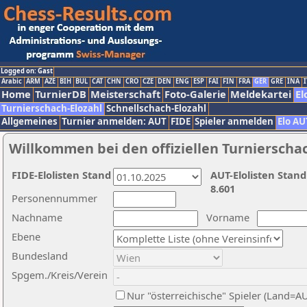
Logged on: Gast
Arabic
ARM
AZE
BIH
BUL
CAT
CHN
CRO
CZE
DEN
ENG
ESP
FAI
FIN
FRA
GER
GRE
INA
I
Home
TurnierDB
Meisterschaft
Foto-Galerie
Meldekartei
El
Turnierschach-Elozahl
Schnellschach-Elozahl
Allgemeines
Turnier anmelden: AUT
FIDE
Spieler anmelden
Elo AU
Willkommen bei den offiziellen Turnierscha
FIDE-Elolisten Stand
AUT-Elolisten Stand
8.601
Personennummer
Nachname
Vorname
Ebene
Bundesland
Spgem./Kreis/Verein
Nur "österreichische" Spieler (Land=A