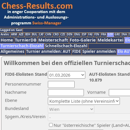
Logged on: Gast
Arabic
ARM
AZE
BIH
BUL
CAT
CHN
CRO
CZE
DEN
ENG
ESP
FAI
FIN
FRA
GER
GRE
INA
I
Home
TurnierDB
Meisterschaft
Foto-Galerie
Meldekartei
El
Turnierschach-Elozahl
Schnellschach-Elozahl
Allgemeines
Turnier anmelden: AUT
FIDE
Spieler anmelden
Elo AU
Willkommen bei den offiziellen Turnierscha
FIDE-Elolisten Stand
AUT-Elolisten Stand
10.879
Personennummer
Nachname
Vorname
Ebene
Bundesland
Spgem./Kreis/Verein
Nur "österreichische" Spieler (Land=A