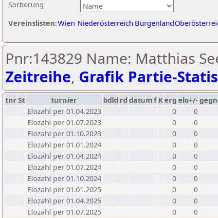
Sortierung
Vereinslisten:
Wien
Niederösterreich
Burgenland
Oberösterrei
Pnr:143829 Name: Matthias See
Zeitreihe
,
Grafik Partie-Statis
tnr
St
turnier
bdld
rd
datum
f
K
erg
elo+/-
gegn
Elozahl per 01.04.2023
0
0
Elozahl per 01.07.2023
0
0
Elozahl per 01.10.2023
0
0
Elozahl per 01.01.2024
0
0
Elozahl per 01.04.2024
0
0
Elozahl per 01.07.2024
0
0
Elozahl per 01.10.2024
0
0
Elozahl per 01.01.2025
0
0
Elozahl per 01.04.2025
0
0
Elozahl per 01.07.2025
0
0