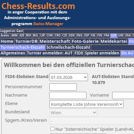
Logged on: Gast
Arabic
ARM
AZE
BIH
BUL
CAT
CHN
CRO
CZE
DEN
ENG
ESP
FAI
FIN
FRA
GER
GRE
INA
I
Home
TurnierDB
Meisterschaft
Foto-Galerie
Meldekartei
El
Turnierschach-Elozahl
Schnellschach-Elozahl
Allgemeines
Turnier anmelden: AUT
FIDE
Spieler anmelden
Elo AU
Willkommen bei den offiziellen Turnierscha
FIDE-Elolisten Stand
AUT-Elolisten Stand
10.879
Personennummer
Nachname
Vorname
Ebene
Bundesland
Spgem./Kreis/Verein
Nur "österreichische" Spieler (Land=A