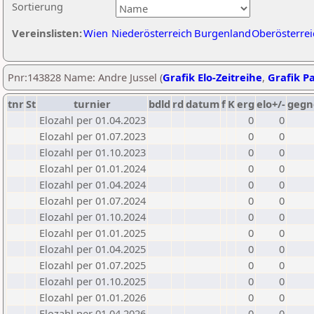
Sortierung
Vereinslisten:
Wien
Niederösterreich
Burgenland
Oberösterrei
Pnr:143828 Name: Andre Jussel (
Grafik Elo-Zeitreihe
,
Grafik Pa
tnr
St
turnier
bdld
rd
datum
f
K
erg
elo+/-
gegn
Elozahl per 01.04.2023
0
0
Elozahl per 01.07.2023
0
0
Elozahl per 01.10.2023
0
0
Elozahl per 01.01.2024
0
0
Elozahl per 01.04.2024
0
0
Elozahl per 01.07.2024
0
0
Elozahl per 01.10.2024
0
0
Elozahl per 01.01.2025
0
0
Elozahl per 01.04.2025
0
0
Elozahl per 01.07.2025
0
0
Elozahl per 01.10.2025
0
0
Elozahl per 01.01.2026
0
0
Elozahl per 01.04.2026
0
0