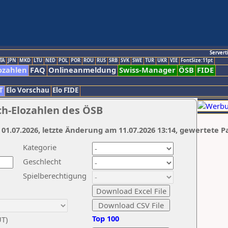
Servert
TA
JPN
MKD
LTU
NED
POL
POR
ROU
RUS
SRB
SVK
SWE
TUR
UKR
VIE
FontSize:11pt
ozahlen
FAQ
Onlineanmeldung
Swiss-Manager
ÖSB
FIDE
T
Elo Vorschau
Elo FIDE
ch-Elozahlen des ÖSB
 01.07.2026, letzte Änderung am 11.07.2026 13:14, gewertete P
Kategorie
Geschlecht
Spielberechtigung
Top 100
UT)