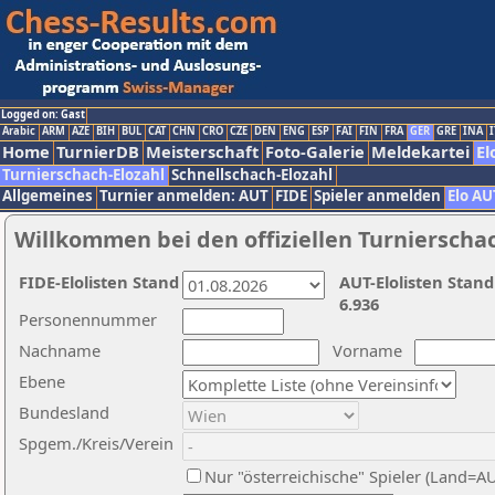
Logged on: Gast
Arabic
ARM
AZE
BIH
BUL
CAT
CHN
CRO
CZE
DEN
ENG
ESP
FAI
FIN
FRA
GER
GRE
INA
I
Home
TurnierDB
Meisterschaft
Foto-Galerie
Meldekartei
El
Turnierschach-Elozahl
Schnellschach-Elozahl
Allgemeines
Turnier anmelden: AUT
FIDE
Spieler anmelden
Elo AU
Willkommen bei den offiziellen Turnierscha
FIDE-Elolisten Stand
AUT-Elolisten Stand
6.936
Personennummer
Nachname
Vorname
Ebene
Bundesland
Spgem./Kreis/Verein
Nur "österreichische" Spieler (Land=A