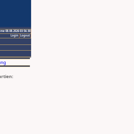
ime 08.08.2026 03:56:30
Login
Logout
artien: