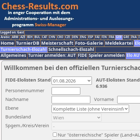
Logged on: Gast
Arabic
ARM
AZE
BIH
BUL
CAT
CHN
CRO
CZE
DEN
ENG
ESP
FAI
FIN
FRA
GER
GRE
INA
I
Home
TurnierDB
Meisterschaft
Foto-Galerie
Meldekartei
El
Turnierschach-Elozahl
Schnellschach-Elozahl
Allgemeines
Turnier anmelden: AUT
FIDE
Spieler anmelden
Elo AU
Willkommen bei den offiziellen Turnierscha
FIDE-Elolisten Stand
AUT-Elolisten Stand
6.936
Personennummer
Nachname
Vorname
Ebene
Bundesland
Spgem./Kreis/Verein
Nur "österreichische" Spieler (Land=A