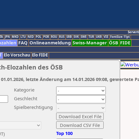
Servert
TA
JPN
MKD
LTU
NED
POL
POR
ROU
RUS
SRB
SVK
SWE
TUR
UKR
VIE
FontSize:11pt
ozahlen
FAQ
Onlineanmeldung
Swiss-Manager
ÖSB
FIDE
T
Elo Vorschau
Elo FIDE
ch-Elozahlen des ÖSB
 01.01.2026, letzte Änderung am 14.01.2026 09:08, gewertete P
Kategorie
Geschlecht
Spielberechtigung
Top 100
UT)