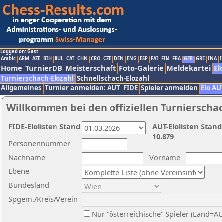
Logged on: Gast
Arabic
ARM
AZE
BIH
BUL
CAT
CHN
CRO
CZE
DEN
ENG
ESP
FAI
FIN
FRA
GER
GRE
INA
I
Home
TurnierDB
Meisterschaft
Foto-Galerie
Meldekartei
El
Turnierschach-Elozahl
Schnellschach-Elozahl
Allgemeines
Turnier anmelden: AUT
FIDE
Spieler anmelden
Elo AU
Willkommen bei den offiziellen Turnierscha
FIDE-Elolisten Stand
AUT-Elolisten Stand
10.879
Personennummer
Nachname
Vorname
Ebene
Bundesland
Spgem./Kreis/Verein
Nur "österreichische" Spieler (Land=A