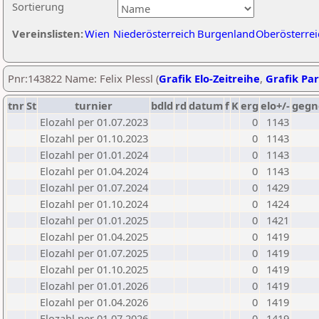
Sortierung
Vereinslisten:
Wien
Niederösterreich
Burgenland
Oberösterrei
Pnr:143822 Name: Felix Plessl (
Grafik Elo-Zeitreihe
,
Grafik Par
tnr
St
turnier
bdld
rd
datum
f
K
erg
elo+/-
gegn
Elozahl per 01.07.2023
0
1143
Elozahl per 01.10.2023
0
1143
Elozahl per 01.01.2024
0
1143
Elozahl per 01.04.2024
0
1143
Elozahl per 01.07.2024
0
1429
Elozahl per 01.10.2024
0
1424
Elozahl per 01.01.2025
0
1421
Elozahl per 01.04.2025
0
1419
Elozahl per 01.07.2025
0
1419
Elozahl per 01.10.2025
0
1419
Elozahl per 01.01.2026
0
1419
Elozahl per 01.04.2026
0
1419
Elozahl per 01.07.2026
0
1419