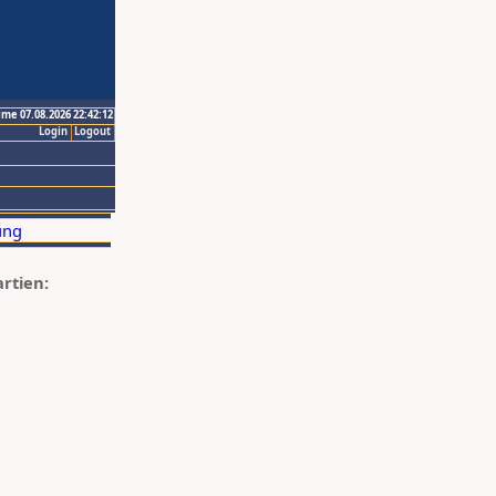
ime 07.08.2026 22:42:12
Login
Logout
artien: