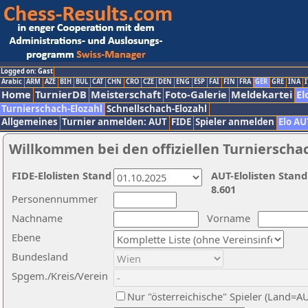
Logged on: Gast
Arabic
ARM
AZE
BIH
BUL
CAT
CHN
CRO
CZE
DEN
ENG
ESP
FAI
FIN
FRA
GER
GRE
INA
I
Home
TurnierDB
Meisterschaft
Foto-Galerie
Meldekartei
El
Turnierschach-Elozahl
Schnellschach-Elozahl
Allgemeines
Turnier anmelden: AUT
FIDE
Spieler anmelden
Elo AU
Willkommen bei den offiziellen Turnierscha
FIDE-Elolisten Stand
AUT-Elolisten Stand
8.601
Personennummer
Nachname
Vorname
Ebene
Bundesland
Spgem./Kreis/Verein
Nur "österreichische" Spieler (Land=A