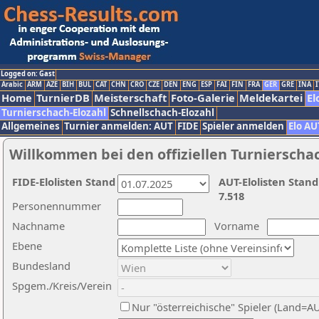
Logged on: Gast
Arabic
ARM
AZE
BIH
BUL
CAT
CHN
CRO
CZE
DEN
ENG
ESP
FAI
FIN
FRA
GER
GRE
INA
I
Home
TurnierDB
Meisterschaft
Foto-Galerie
Meldekartei
El
Turnierschach-Elozahl
Schnellschach-Elozahl
Allgemeines
Turnier anmelden: AUT
FIDE
Spieler anmelden
Elo AU
Willkommen bei den offiziellen Turnierscha
FIDE-Elolisten Stand
AUT-Elolisten Stand
7.518
Personennummer
Nachname
Vorname
Ebene
Bundesland
Spgem./Kreis/Verein
Nur "österreichische" Spieler (Land=A