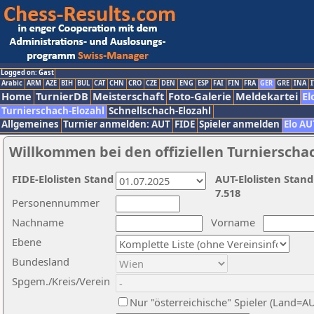
Logged on: Gast
Arabic
ARM
AZE
BIH
BUL
CAT
CHN
CRO
CZE
DEN
ENG
ESP
FAI
FIN
FRA
GER
GRE
INA
I
Home
TurnierDB
Meisterschaft
Foto-Galerie
Meldekartei
El
Turnierschach-Elozahl
Schnellschach-Elozahl
Allgemeines
Turnier anmelden: AUT
FIDE
Spieler anmelden
Elo AU
Willkommen bei den offiziellen Turnierscha
FIDE-Elolisten Stand
AUT-Elolisten Stand
7.518
Personennummer
Nachname
Vorname
Ebene
Bundesland
Spgem./Kreis/Verein
Nur "österreichische" Spieler (Land=A