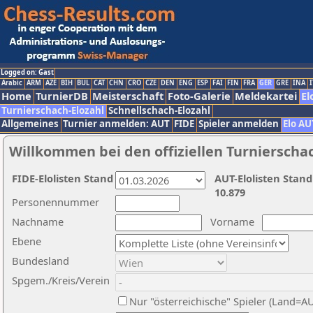
Logged on: Gast
Arabic
ARM
AZE
BIH
BUL
CAT
CHN
CRO
CZE
DEN
ENG
ESP
FAI
FIN
FRA
GER
GRE
INA
I
Home
TurnierDB
Meisterschaft
Foto-Galerie
Meldekartei
El
Turnierschach-Elozahl
Schnellschach-Elozahl
Allgemeines
Turnier anmelden: AUT
FIDE
Spieler anmelden
Elo AU
Willkommen bei den offiziellen Turnierscha
FIDE-Elolisten Stand
AUT-Elolisten Stand
10.879
Personennummer
Nachname
Vorname
Ebene
Bundesland
Spgem./Kreis/Verein
Nur "österreichische" Spieler (Land=A