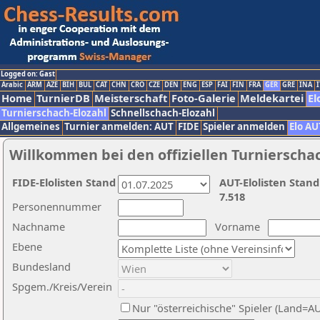
Logged on: Gast
Arabic
ARM
AZE
BIH
BUL
CAT
CHN
CRO
CZE
DEN
ENG
ESP
FAI
FIN
FRA
GER
GRE
INA
I
Home
TurnierDB
Meisterschaft
Foto-Galerie
Meldekartei
El
Turnierschach-Elozahl
Schnellschach-Elozahl
Allgemeines
Turnier anmelden: AUT
FIDE
Spieler anmelden
Elo AU
Willkommen bei den offiziellen Turnierscha
FIDE-Elolisten Stand
AUT-Elolisten Stand
7.518
Personennummer
Nachname
Vorname
Ebene
Bundesland
Spgem./Kreis/Verein
Nur "österreichische" Spieler (Land=A