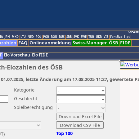
Servert
TA
JPN
MKD
LTU
NED
POL
POR
ROU
RUS
SRB
SVK
SWE
TUR
UKR
VIE
FontSize:11pt
ozahlen
FAQ
Onlineanmeldung
Swiss-Manager
ÖSB
FIDE
T
Elo Vorschau
Elo FIDE
ch-Elozahlen des ÖSB
 01.07.2025, letzte Änderung am 17.08.2025 11:27, gewertete P
Kategorie
Geschlecht
Spielberechtigung
Top 100
UT)