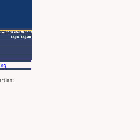
ime 07.08.2026 18:07:33
Login
Logout
artien: