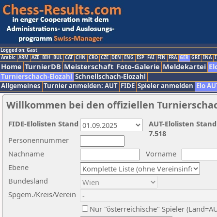
Logged on: Gast
Arabic
ARM
AZE
BIH
BUL
CAT
CHN
CRO
CZE
DEN
ENG
ESP
FAI
FIN
FRA
GER
GRE
INA
I
Home
TurnierDB
Meisterschaft
Foto-Galerie
Meldekartei
El
Turnierschach-Elozahl
Schnellschach-Elozahl
Allgemeines
Turnier anmelden: AUT
FIDE
Spieler anmelden
Elo AU
Willkommen bei den offiziellen Turnierscha
FIDE-Elolisten Stand
AUT-Elolisten Stand
7.518
Personennummer
Nachname
Vorname
Ebene
Bundesland
Spgem./Kreis/Verein
Nur "österreichische" Spieler (Land=A