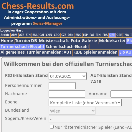
Logged on: Gast
Arabic
ARM
AZE
BIH
BUL
CAT
CHN
CRO
CZE
DEN
ENG
ESP
FAI
FIN
FRA
GER
GRE
INA
I
Home
TurnierDB
Meisterschaft
Foto-Galerie
Meldekartei
El
Turnierschach-Elozahl
Schnellschach-Elozahl
Allgemeines
Turnier anmelden: AUT
FIDE
Spieler anmelden
Elo AU
Willkommen bei den offiziellen Turnierscha
FIDE-Elolisten Stand
AUT-Elolisten Stand
7.518
Personennummer
Nachname
Vorname
Ebene
Bundesland
Spgem./Kreis/Verein
Nur "österreichische" Spieler (Land=A