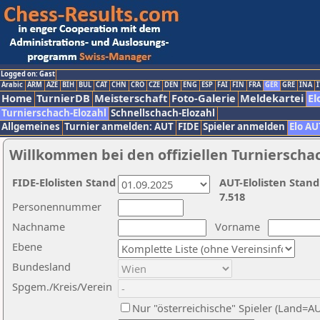
Logged on: Gast
Arabic
ARM
AZE
BIH
BUL
CAT
CHN
CRO
CZE
DEN
ENG
ESP
FAI
FIN
FRA
GER
GRE
INA
I
Home
TurnierDB
Meisterschaft
Foto-Galerie
Meldekartei
El
Turnierschach-Elozahl
Schnellschach-Elozahl
Allgemeines
Turnier anmelden: AUT
FIDE
Spieler anmelden
Elo AU
Willkommen bei den offiziellen Turnierscha
FIDE-Elolisten Stand
AUT-Elolisten Stand
7.518
Personennummer
Nachname
Vorname
Ebene
Bundesland
Spgem./Kreis/Verein
Nur "österreichische" Spieler (Land=A