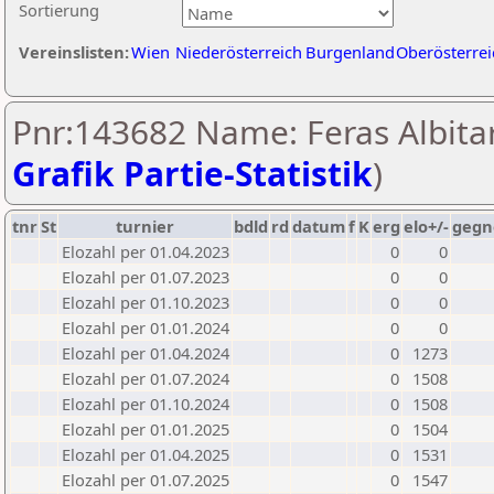
Sortierung
Vereinslisten:
Wien
Niederösterreich
Burgenland
Oberösterrei
Pnr:143682 Name: Feras Albitar
Grafik Partie-Statistik
)
tnr
St
turnier
bdld
rd
datum
f
K
erg
elo+/-
gegn
Elozahl per 01.04.2023
0
0
Elozahl per 01.07.2023
0
0
Elozahl per 01.10.2023
0
0
Elozahl per 01.01.2024
0
0
Elozahl per 01.04.2024
0
1273
Elozahl per 01.07.2024
0
1508
Elozahl per 01.10.2024
0
1508
Elozahl per 01.01.2025
0
1504
Elozahl per 01.04.2025
0
1531
Elozahl per 01.07.2025
0
1547