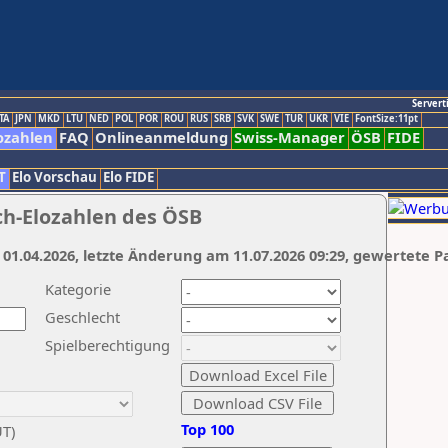
Servert
TA
JPN
MKD
LTU
NED
POL
POR
ROU
RUS
SRB
SVK
SWE
TUR
UKR
VIE
FontSize:11pt
ozahlen
FAQ
Onlineanmeldung
Swiss-Manager
ÖSB
FIDE
T
Elo Vorschau
Elo FIDE
ch-Elozahlen des ÖSB
 01.04.2026, letzte Änderung am 11.07.2026 09:29, gewertete P
Kategorie
Geschlecht
Spielberechtigung
Top 100
UT)