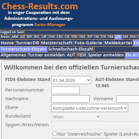
Logged on: Gast
Arabic
ARM
AZE
BIH
BUL
CAT
CHN
CRO
CZE
DEN
ENG
ESP
FAI
FIN
FRA
GER
GRE
INA
I
Home
TurnierDB
Meisterschaft
Foto-Galerie
Meldekartei
El
Turnierschach-Elozahl
Schnellschach-Elozahl
Allgemeines
Turnier anmelden: AUT
FIDE
Spieler anmelden
Elo AU
Willkommen bei den offiziellen Turnierscha
FIDE-Elolisten Stand
AUT-Elolisten Stand
13.945
Personennummer
Nachname
Vorname
Ebene
Bundesland
Spgem./Kreis/Verein
Nur "österreichische" Spieler (Land=A