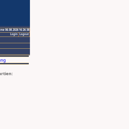
ime 06.08.2026 16:26:38
Login
Logout
artien: