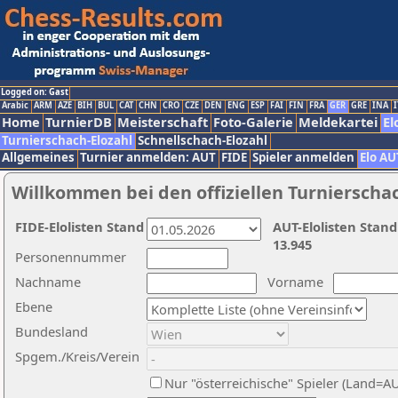
Logged on: Gast
Arabic
ARM
AZE
BIH
BUL
CAT
CHN
CRO
CZE
DEN
ENG
ESP
FAI
FIN
FRA
GER
GRE
INA
I
Home
TurnierDB
Meisterschaft
Foto-Galerie
Meldekartei
El
Turnierschach-Elozahl
Schnellschach-Elozahl
Allgemeines
Turnier anmelden: AUT
FIDE
Spieler anmelden
Elo AU
Willkommen bei den offiziellen Turnierscha
FIDE-Elolisten Stand
AUT-Elolisten Stand
13.945
Personennummer
Nachname
Vorname
Ebene
Bundesland
Spgem./Kreis/Verein
Nur "österreichische" Spieler (Land=A