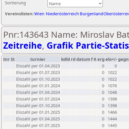
Sortierung
Vereinslisten:
Wien
Niederösterreich
Burgenland
Oberösterrei
Pnr:143643 Name: Miroslav Ba
Zeitreihe
,
Grafik Partie-Statis
tnr
St
turnier
bdld
rd
datum
f
K
erg
elo+/-
gegn
Elozahl per 01.04.2023
0
0
Elozahl per 01.07.2023
0
1022
Elozahl per 01.10.2023
0
1022
Elozahl per 01.01.2024
0
1076
Elozahl per 01.04.2024
0
1048
Elozahl per 01.07.2024
0
1398
Elozahl per 01.10.2024
0
1398
Elozahl per 01.01.2025
0
1466
Elozahl per 01.04.2025
0
1444
Elozahl per 01.07.2025
0
1445