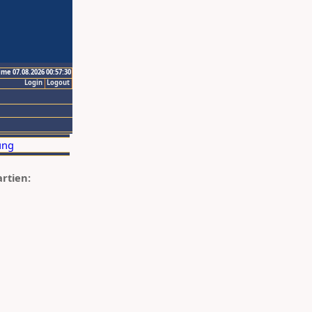
ime 07.08.2026 00:57:30
Login
Logout
artien: