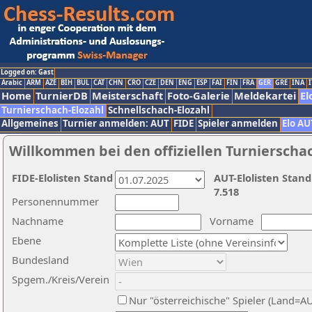
Logged on: Gast
Arabic
ARM
AZE
BIH
BUL
CAT
CHN
CRO
CZE
DEN
ENG
ESP
FAI
FIN
FRA
GER
GRE
INA
I
Home
TurnierDB
Meisterschaft
Foto-Galerie
Meldekartei
El
Turnierschach-Elozahl
Schnellschach-Elozahl
Allgemeines
Turnier anmelden: AUT
FIDE
Spieler anmelden
Elo AU
Willkommen bei den offiziellen Turnierscha
FIDE-Elolisten Stand
AUT-Elolisten Stand
7.518
Personennummer
Nachname
Vorname
Ebene
Bundesland
Spgem./Kreis/Verein
Nur "österreichische" Spieler (Land=A