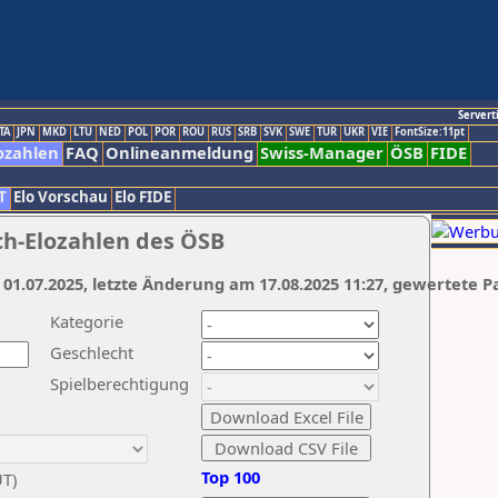
Servert
TA
JPN
MKD
LTU
NED
POL
POR
ROU
RUS
SRB
SVK
SWE
TUR
UKR
VIE
FontSize:11pt
ozahlen
FAQ
Onlineanmeldung
Swiss-Manager
ÖSB
FIDE
T
Elo Vorschau
Elo FIDE
ch-Elozahlen des ÖSB
 01.07.2025, letzte Änderung am 17.08.2025 11:27, gewertete P
Kategorie
Geschlecht
Spielberechtigung
Top 100
UT)