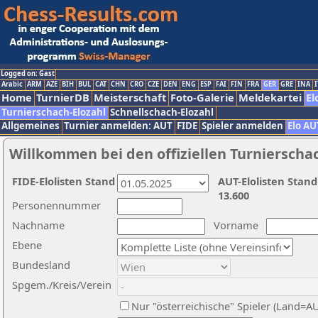
Logged on: Gast
Arabic
ARM
AZE
BIH
BUL
CAT
CHN
CRO
CZE
DEN
ENG
ESP
FAI
FIN
FRA
GER
GRE
INA
I
Home
TurnierDB
Meisterschaft
Foto-Galerie
Meldekartei
El
Turnierschach-Elozahl
Schnellschach-Elozahl
Allgemeines
Turnier anmelden: AUT
FIDE
Spieler anmelden
Elo AU
Willkommen bei den offiziellen Turnierscha
FIDE-Elolisten Stand
AUT-Elolisten Stand
13.600
Personennummer
Nachname
Vorname
Ebene
Bundesland
Spgem./Kreis/Verein
Nur "österreichische" Spieler (Land=A