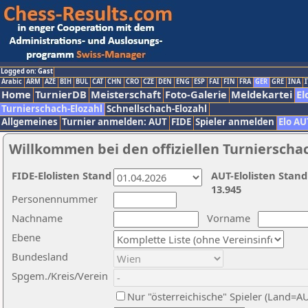
Logged on: Gast
Arabic
ARM
AZE
BIH
BUL
CAT
CHN
CRO
CZE
DEN
ENG
ESP
FAI
FIN
FRA
GER
GRE
INA
I
Home
TurnierDB
Meisterschaft
Foto-Galerie
Meldekartei
El
Turnierschach-Elozahl
Schnellschach-Elozahl
Allgemeines
Turnier anmelden: AUT
FIDE
Spieler anmelden
Elo AU
Willkommen bei den offiziellen Turnierscha
FIDE-Elolisten Stand
AUT-Elolisten Stand
13.945
Personennummer
Nachname
Vorname
Ebene
Bundesland
Spgem./Kreis/Verein
Nur "österreichische" Spieler (Land=A